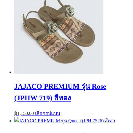
variants.
The
options
may
be
chosen
on
the
product
page
JAJACO PREMIUM รุ่น Rose
(JPHW 719) สีทอง
This
฿
1,150.00
เลือกรูปแบบ
product
has
multiple