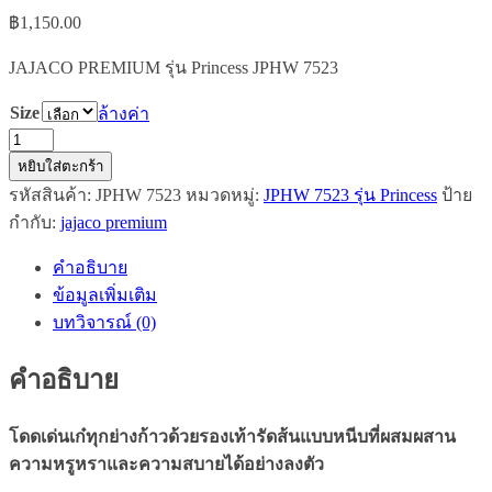
฿
1,150.00
JAJACO PREMIUM รุ่น Princess JPHW 7523
Size
ล้างค่า
จำนวน
JAJACO
หยิบใส่ตะกร้า
PREMIUM
รหัสสินค้า:
JPHW 7523
หมวดหมู่:
JPHW 7523 รุ่น Princess
ป้าย
รุ่น
กำกับ:
jajaco premium
Princess
(JPHW
คำอธิบาย
7523)
สี
ข้อมูลเพิ่มเติม
ส้ม
บทวิจารณ์ (0)
ชิ้น
คำอธิบาย
โดดเด่นเก๋ทุกย่างก้าวด้วยรองเท้ารัดส้นแบบหนีบที่ผสมผสาน
ความหรูหราและความสบายได้อย่างลงตัว