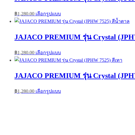
This
฿
1,280.00
เลือกรูปแบบ
product
has
multiple
variants.
JAJACO PREMIUM รุ่น Crystal (JPHW
The
options
may
This
฿
1,280.00
เลือกรูปแบบ
be
product
chosen
has
on
multiple
the
variants.
JAJACO PREMIUM รุ่น Crystal (JPHW
product
The
page
options
may
This
฿
1,280.00
เลือกรูปแบบ
be
product
chosen
has
on
multiple
the
variants.
product
The
page
options
may
be